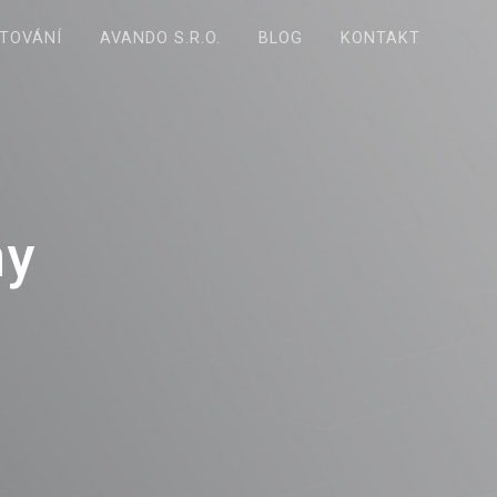
TOVÁNÍ
AVANDO S.R.O.
BLOG
KONTAKT
ny