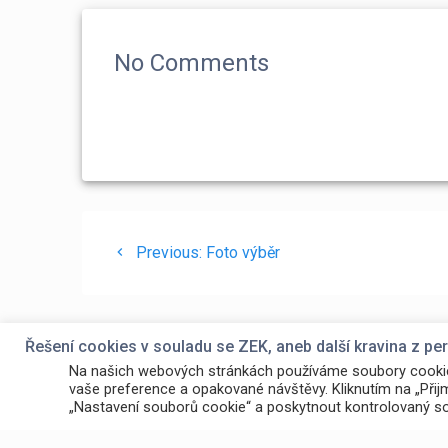
No Comments
Navigace
Previous
Previous:
Foto výběr
pro
post:
příspěvek
Řešení cookies v souladu se ZEK, aneb další kravina z p
Na našich webových stránkách používáme soubory cookie,
vaše preference a opakované návštěvy. Kliknutím na „Při
„Nastavení souborů cookie“ a poskytnout kontrolovaný so