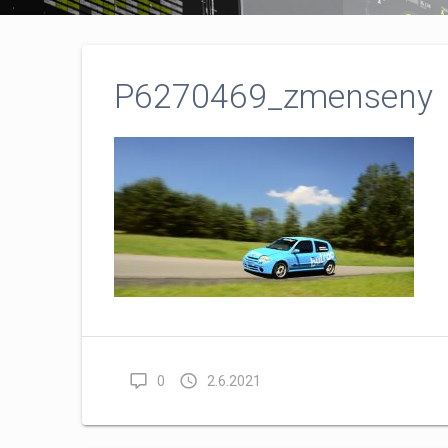
P6270469_zmenseny
0
2.6.2021