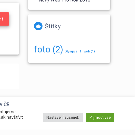
nt
Štítky
foto
(2)
Olympus
(1)
web
(1)
 v ČR
matujeme
ak navštívit
Nastavení sušenek
Přijmout vše