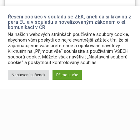
foto
(2)
Olympus
(1)
web
(1)
Řešení cookies v souladu se ZEK, aneb další kravina z
pera EU a v souladu s novelizovaným zákonem o el.
komunikaci v ČR
Na našich webových stránkách používáme soubory cookie,
abychom vám poskytli co nejrelevantnější zážitek tím, že si
zapamatujeme vaše preference a opakované návštěvy.
Kliknutím na „Přijmout vše“ souhlasíte s používáním VŠECH
souborů cookie. Můžete však navštívit „Nastavení souborů
cookie“ a poskytnout kontrolovaný souhlas.
Nastavení sušenek
Přijmout vše
© 2026 Petr Šmídek. Built using WordPress and the
Materialis
Theme