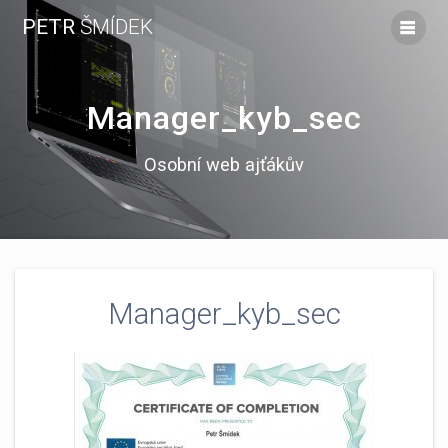
Skip
PETR
ŠMÍDEK
to
content
Manager_kyb_sec
Osobní web ajťákův
Manager_kyb_sec