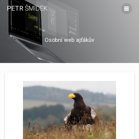
Skip
PETR
ŠMÍDEK
to
content
Osobní web ajťákův