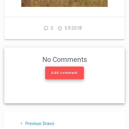
0
5.9.2018
No Comments
Add comment
Navigace
Previous
Previous:
Dravci