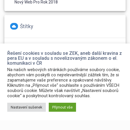
Nový Web Pro Rok 2018
Štítky
foto
(2)
Olympus
(1)
web
(1)
Řešení cookies v souladu se ZEK, aneb další kravina z
pera EU a v souladu s novelizovaným zákonem o el.
komunikaci v ČR
Na našich webových stránkách používáme soubory cookie,
abychom vám poskytli co nejrelevantnější zážitek tím, že si
zapamatujeme vaše preference a opakované návštěvy.
Kliknutím na „Přijmout vše“ souhlasíte s používáním VŠECH
souborů cookie. Můžete však navštívit „Nastavení souborů
cookie“ a poskytnout kontrolovaný souhlas.
Nastavení sušenek
Přijmout vše