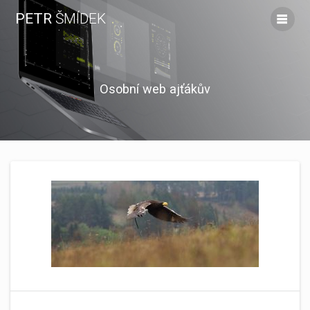
Skip
PETR
ŠMÍDEK
to
content
Osobní web ajťákův