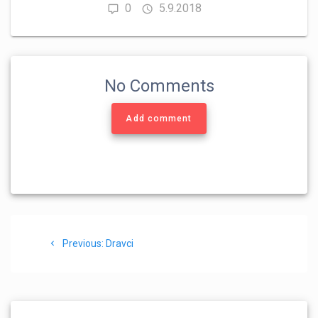
0
5.9.2018
No Comments
Add comment
Navigace
Previous
Previous:
Dravci
pro
post:
příspěvek