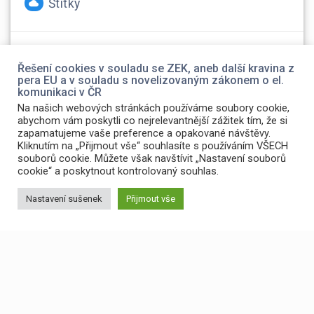
Štítky
foto
(2)
Olympus
(1)
web
(1)
Řešení cookies v souladu se ZEK, aneb další kravina z
pera EU a v souladu s novelizovaným zákonem o el.
komunikaci v ČR
Na našich webových stránkách používáme soubory cookie,
abychom vám poskytli co nejrelevantnější zážitek tím, že si
zapamatujeme vaše preference a opakované návštěvy.
Kliknutím na „Přijmout vše“ souhlasíte s používáním VŠECH
souborů cookie. Můžete však navštívit „Nastavení souborů
cookie“ a poskytnout kontrolovaný souhlas.
Nastavení sušenek
Přijmout vše
© 2026 Petr Šmídek. Built using WordPress and the
Materialis
Theme