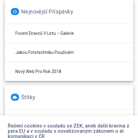
Nejnovější Příspěvky
Focení Dravců V Letu – Galerie
Jakou Fototechniku Používám
Nový Web Pro Rok 2018
Štítky
foto
(2)
Olympus
(1)
web
(1)
Řešení cookies v souladu se ZEK, aneb další kravina z
pera EU a v souladu s novelizovaným zákonem o el.
komunikaci v ČR