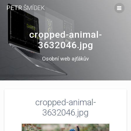
Skip
PETR
ŠMÍDEK
to
content
cropped-animal-
3632046.jpg
Osobní web ajťákův
cropped-animal-
3632046.jpg