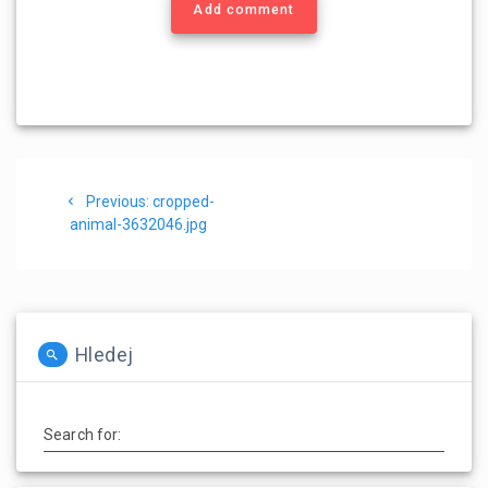
Add comment
Navigace
Previous
Previous:
cropped-
pro
post:
animal-3632046.jpg
příspěvek
Hledej
Search for: