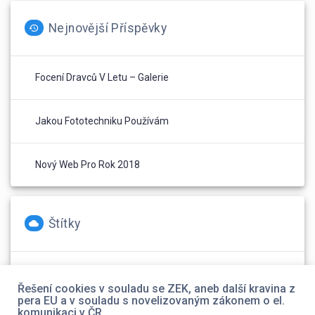
Nejnovější Příspěvky
Focení Dravců V Letu – Galerie
Jakou Fototechniku Používám
Nový Web Pro Rok 2018
Štítky
foto
(2)
Olympus
(1)
web
(1)
Řešení cookies v souladu se ZEK, aneb další kravina z
pera EU a v souladu s novelizovaným zákonem o el.
komunikaci v ČR