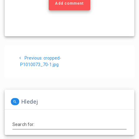
Add comment
Navigace
Previous
Previous:
cropped-
pro
post:
P1010073_70-1.jpg
příspěvek
Hledej
Search for: