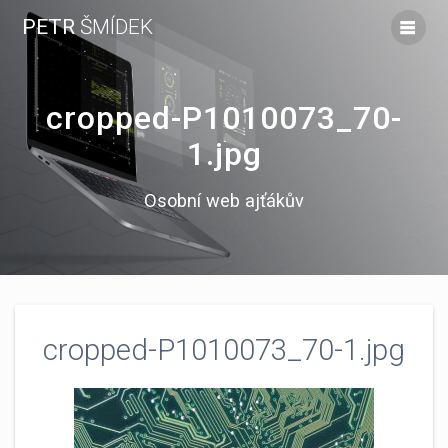
Skip
PETR
ŠMÍDEK
to
content
cropped-P1010073_70-
1.jpg
Osobní web ajťákův
cropped-P1010073_70-1.jpg