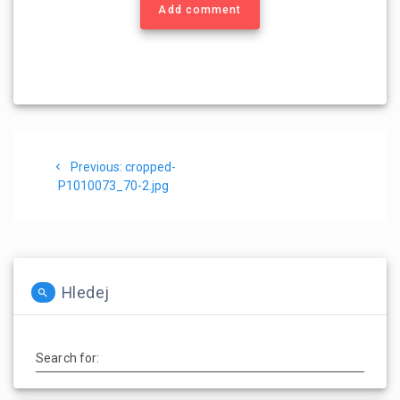
Add comment
Navigace
Previous
Previous:
cropped-
pro
post:
P1010073_70-2.jpg
příspěvek
Hledej
Search for: