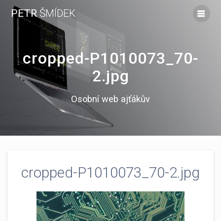
Skip
PETR
ŠMÍDEK
to
content
cropped-P1010073_70-
2.jpg
Osobní web ajťákův
cropped-P1010073_70-2.jpg