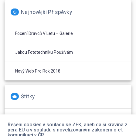
Nejnovější Příspěvky
Focení Dravců V Letu – Galerie
Jakou Fototechniku Používám
Nový Web Pro Rok 2018
Štítky
foto
(2)
Olympus
(1)
web
(1)
Řešení cookies v souladu se ZEK, aneb další kravina z
pera EU a v souladu s novelizovaným zákonem o el.
komunikaci v ČR