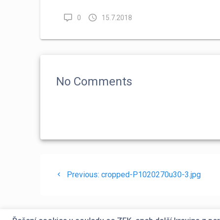
0
15.7.2018
No Comments
Navigace
Previous
Previous:
cropped-P1020270u30-3.jpg
pro
post:
příspěvek