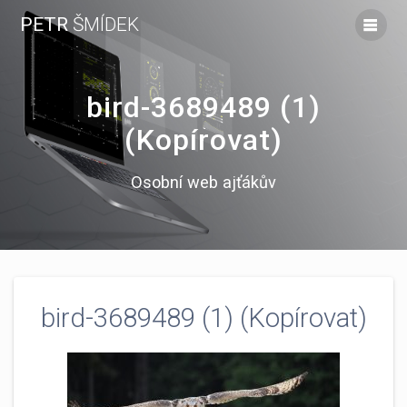
Skip
PETR
ŠMÍDEK
to
content
bird-3689489 (1)
(Kopírovat)
Osobní web ajťákův
bird-3689489 (1) (Kopírovat)