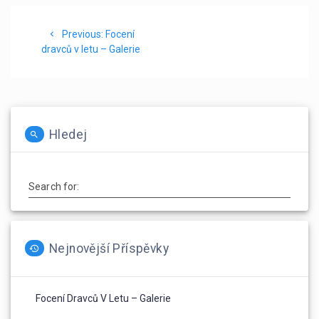
Navigace
Previous
Previous:
Focení
pro
post:
dravců v letu – Galerie
příspěvek
Hledej
Search for:
Nejnovější Příspěvky
Focení Dravců V Letu – Galerie