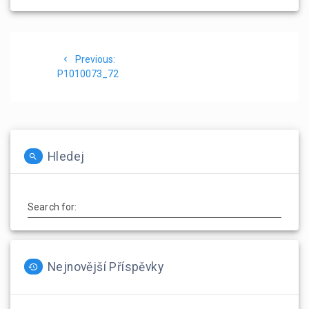
Navigace
Previous
Previous:
pro
post:
P1010073_72
příspěvek
Hledej
Search for:
Nejnovější Příspěvky