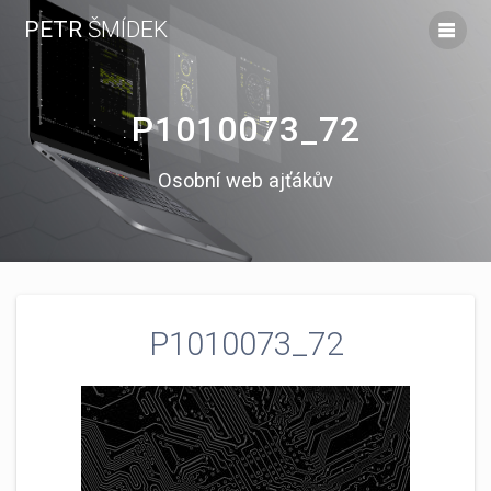
Skip
PETR
ŠMÍDEK
to
content
P1010073_72
Osobní web ajťákův
P1010073_72