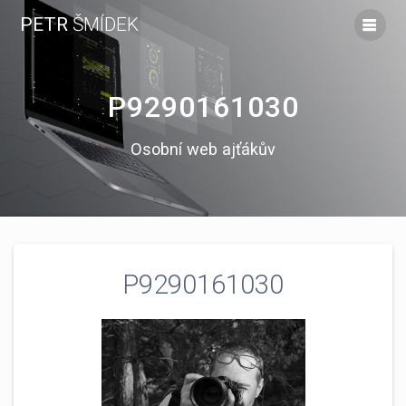
Skip
PETR
ŠMÍDEK
to
content
P9290161030
Osobní web ajťákův
P9290161030