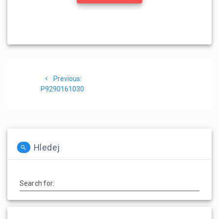
Navigace
Previous
Previous:
pro
post:
P9290161030
příspěvek
Hledej
Search for: